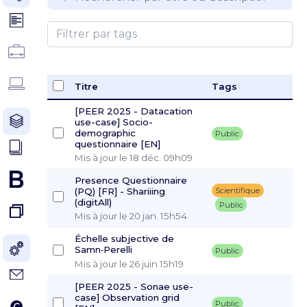
Titre
Tags
[PEER 2025 - Datacation
use-case] Socio-
demographic
Public
questionnaire [EN]
Mis à jour le 18 déc. 09h09
Presence Questionnaire
(PQ) [FR] - Shariiing
Scientifique
(digitAll)
Public
Mis à jour le 20 jan. 15h54
Échelle subjective de
Samn‐Perelli
Public
Mis à jour le 26 juin 15h19
[PEER 2025 - Sonae use-
case] Observation grid
Public