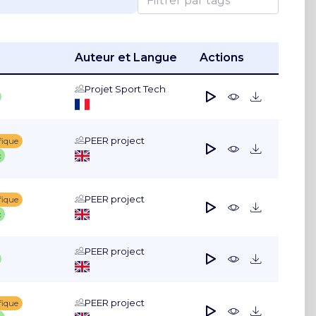
Auteur et Langue
Actions
Projet Sport Tech
PEER project
fique
c
PEER project
fique
c
PEER project
PEER project
fique