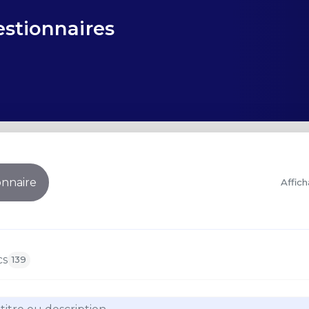
estionnaires
nnaire
Affich
cs
139