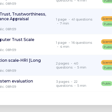
questions
•
4 min
Publi
 déc. 08h59
Trust, Trustworthiness,
nce Appraisal
Scienti
1 page
•
41 questions
•
7 min
Publi
 déc. 08h59
ter Trust Scale
Scienti
1 page
•
16 questions
•
4 min
Publi
 déc. 08h59
tion scale-HRI [Long
Scienti
2 pages
•
40
questions
•
5 min
Publi
 déc. 08h59
stem evaluation
3 pages
•
22
Public
questions
•
5 min
 déc. 08h59