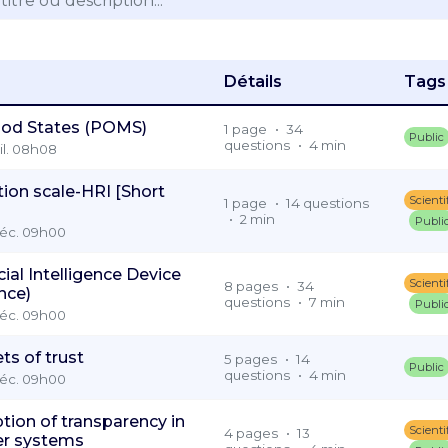
Détails
Tags
ood States (POMS)
1 page
•
34
Public
questions
•
4 min
uil. 08h08
ion scale-HRI [Short
Scienti
1 page
•
14 questions
•
2 min
Publi
 déc. 09h00
cial Intelligence Device
Scienti
8 pages
•
34
nce)
questions
•
7 min
Publi
 déc. 09h00
ts of trust
5 pages
•
14
Public
questions
•
4 min
 déc. 09h00
tion of transparency in
Scienti
4 pages
•
13
r systems