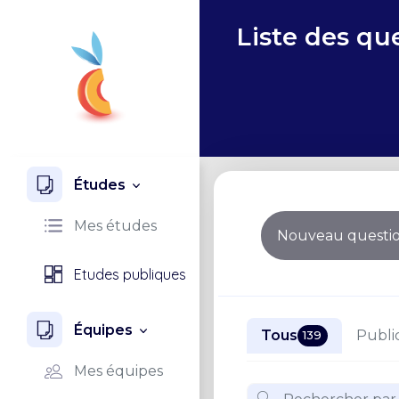
Liste des qu
Études
Mes études
Nouveau questio
Etudes publiques
Équipes
Tous
Publi
139
Mes équipes