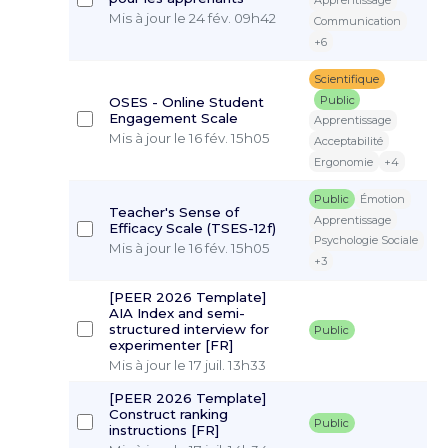
Apprentissage
Mis à jour le 24 fév. 09h42
Communication
+6
Scientifique
Public
OSES - Online Student
Engagement Scale
Apprentissage
Mis à jour le 16 fév. 15h05
Acceptabilité
Ergonomie
+4
Public
Émotion
Teacher's Sense of
Apprentissage
Efficacy Scale (TSES-12f)
Psychologie Sociale
Mis à jour le 16 fév. 15h05
+3
[PEER 2026 Template]
AIA Index and semi-
structured interview for
Public
experimenter [FR]
Mis à jour le 17 juil. 13h33
[PEER 2026 Template]
Construct ranking
Public
instructions [FR]