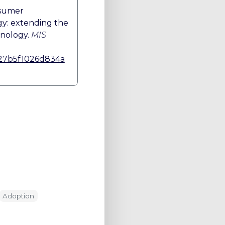
onsumer
gy: extending the
hnology.
MIS
0c27b5f1026d834a
Adoption