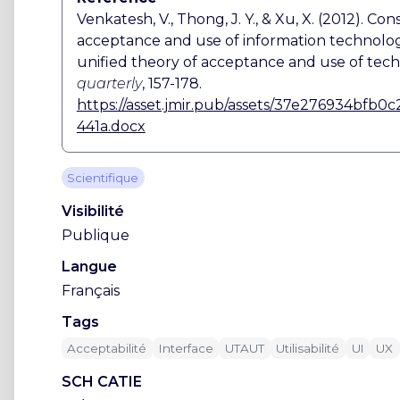
Venkatesh, V., Thong, J. Y., & Xu, X. (2012). C
acceptance and use of information technolo
unified theory of acceptance and use of tec
quarterly
, 157-178.
https://asset.jmir.pub/assets/37e276934bfb
441a.docx
Scientifique
Visibilité
Publique
Langue
Français
Tags
Acceptabilité
Interface
UTAUT
Utilisabilité
UI
UX
SCH CATIE