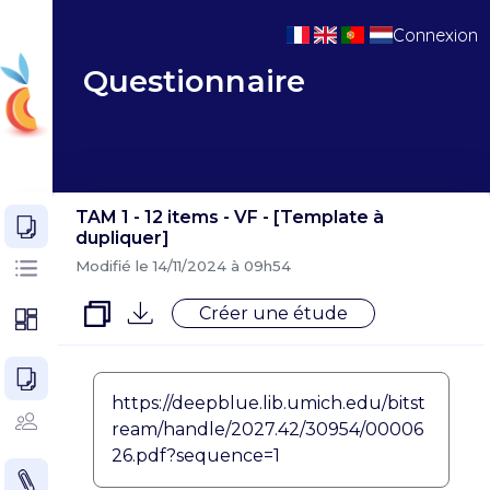
Connexion
Questionnaire
TAM 1 - 12 items - VF - [Template à
dupliquer]
Modifié le 14/11/2024 à 09h54
Créer une étude
https://deepblue.lib.umich.edu/bitst
ream/handle/2027.42/30954/00006
26.pdf?sequence=1