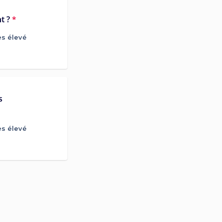
t ?
*
ès élevé
s
ès élevé