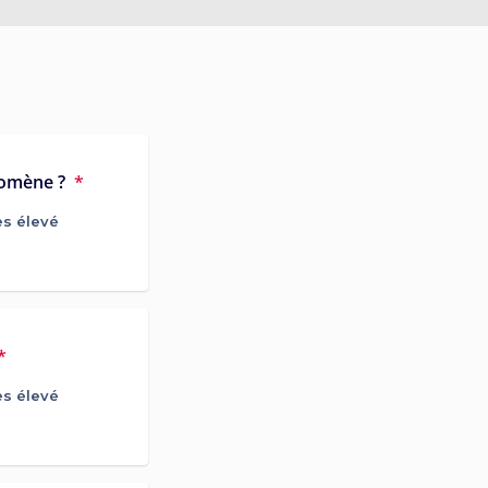
nomène ?
*
ès élevé
*
ès élevé